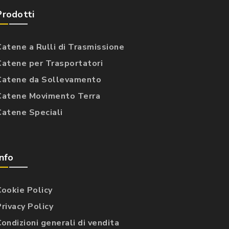
Prodotti
Catene a Rulli di Trasmissione
Catene per Trasportatori
Catene da Sollevamento
Catene Movimento Terra
Catene Speciali
Info
Cookie Policy
Privacy Policy
Condizioni generali di vendita