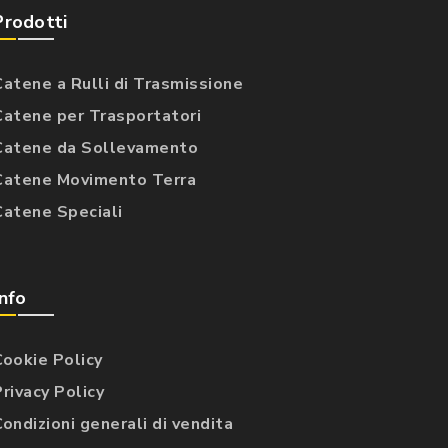
Prodotti
Catene a Rulli di Trasmissione
Catene per Trasportatori
Catene da Sollevamento
Catene Movimento Terra
Catene Speciali
Info
Cookie Policy
Privacy Policy
Condizioni generali di vendita