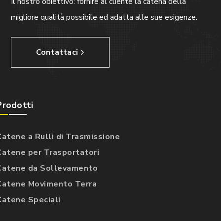
Il nostro obiettivo: fornire al cliente la catena della
migliore qualità possibile ed adatta alle sue esigenze.
Contattaci
Prodotti
Catene a Rulli di Trasmissione
Catene per Trasportatori
Catene da Sollevamento
Catene Movimento Terra
Catene Speciali