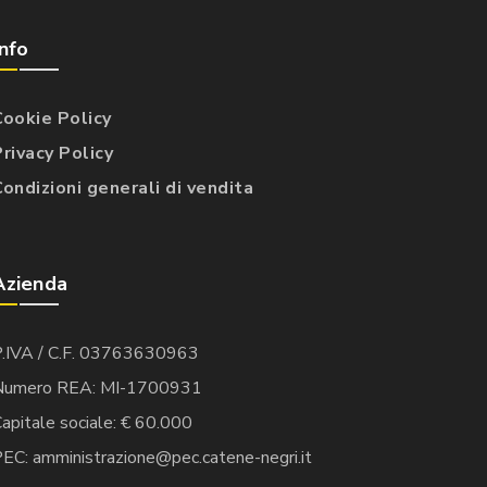
Info
Cookie Policy
Privacy Policy
Condizioni generali di vendita
Azienda
P.IVA / C.F. 03763630963
Numero REA: MI-1700931
apitale sociale: € 60.000
EC: amministrazione@pec.catene-negri.it