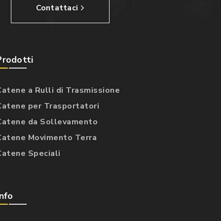
Contattaci
Prodotti
Catene a Rulli di Trasmissione
Catene per Trasportatori
Catene da Sollevamento
Catene Movimento Terra
Catene Speciali
Info