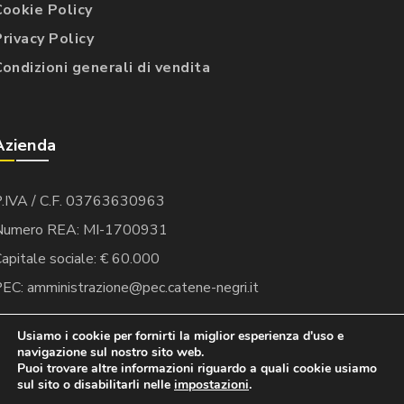
Cookie Policy
Privacy Policy
Condizioni generali di vendita
Azienda
P.IVA / C.F. 03763630963
Numero REA: MI-1700931
apitale sociale: € 60.000
EC: amministrazione@pec.catene-negri.it
Usiamo i cookie per fornirti la miglior esperienza d'uso e
navigazione sul nostro sito web.
Puoi trovare altre informazioni riguardo a quali cookie usiamo
sul sito o disabilitarli nelle
impostazioni
.