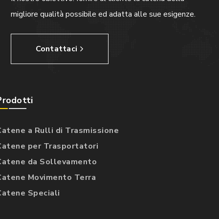
migliore qualità possibile ed adatta alle sue esigenze.
Contattaci
Prodotti
Catene a Rulli di Trasmissione
Catene per Trasportatori
Catene da Sollevamento
Catene Movimento Terra
Catene Speciali