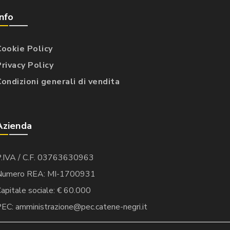
Info
Cookie Policy
Privacy Policy
Condizioni generali di vendita
Azienda
P.IVA / C.F. 03763630963
Numero REA: MI-1700931
apitale sociale: € 60.000
EC: amministrazione@pec.catene-negri.it