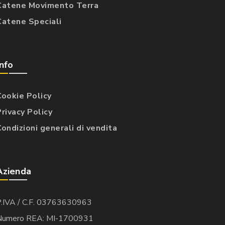
Catene Movimento Terra
Catene Speciali
Info
Cookie Policy
Privacy Policy
Condizioni generali di vendita
Azienda
P.IVA / C.F. 03763630963
Numero REA: MI-1700931