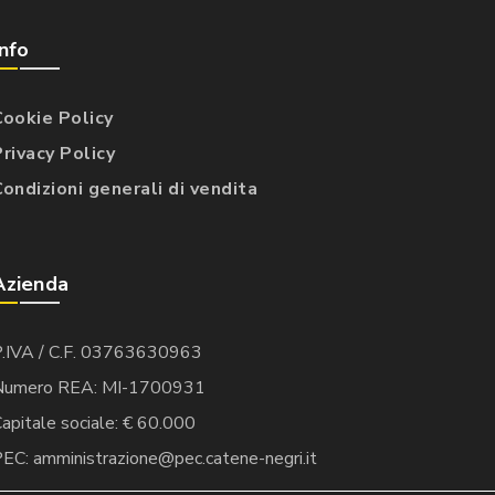
Info
Cookie Policy
Privacy Policy
Condizioni generali di vendita
Azienda
P.IVA / C.F. 03763630963
Numero REA: MI-1700931
apitale sociale: € 60.000
EC: amministrazione@pec.catene-negri.it