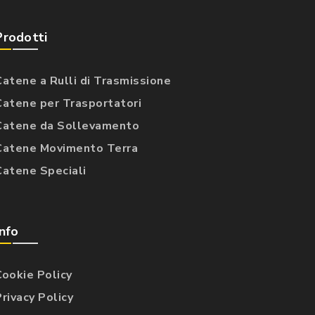
Prodotti
Catene a Rulli di Trasmissione
Catene per Trasportatori
Catene da Sollevamento
Catene Movimento Terra
Catene Speciali
Info
Cookie Policy
Privacy Policy