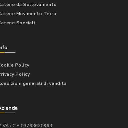
Catene da Sollevamento
Catene Movimento Terra
Catene Speciali
Info
Cookie Policy
Privacy Policy
Condizioni generali di vendita
Azienda
P.IVA / C.F. 03763630963