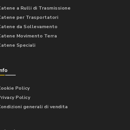
Catene a Rulli di Trasmissione
Catene per Trasportatori
Catene da Sollevamento
Catene Movimento Terra
Catene Speciali
Info
Cookie Policy
Privacy Policy
Condizioni generali di vendita