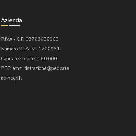
Azienda
P.IVA / C.F. 03763630963
Numero REA: MI-1700931
Capitale sociale: € 60.000
PEC: amministrazione@pec.cate
ne-negri.it