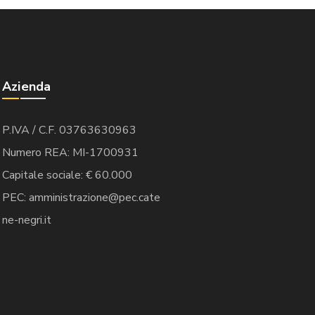
Azienda
P.IVA / C.F. 03763630963
Numero REA: MI-1700931
Capitale sociale: € 60.000
PEC: amministrazione@pec.cate
ne-negri.it