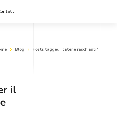
Contatti
ome
Blog
Posts tagged "catene raschianti"
r il
 e