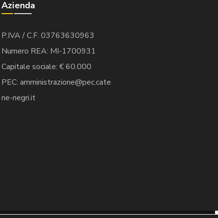
Azienda
P.IVA / C.F. 03763630963
Numero REA: MI-1700931
Capitale sociale: € 60.000
PEC: amministrazione@pec.cate
ne-negri.it